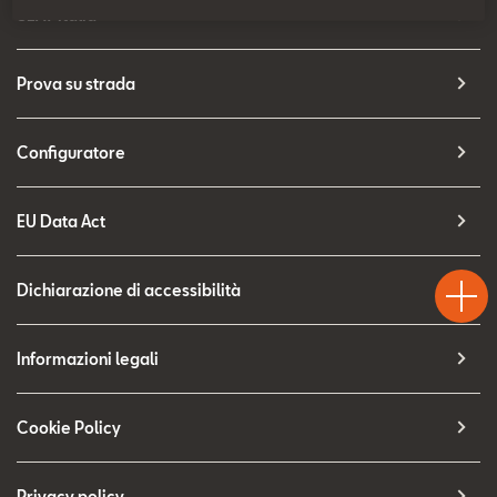
Contatti
SEAT Italia
Configuratore
Prova su strada
Configuratore
EU Data Act
Test
Chiama
Informaz
WhatsA
Drive
Dichiarazione di accessibilità
Informazioni legali
Cookie Policy
Privacy policy