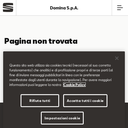
Domina S.p.A.
Azienda
Pagina non trovata
Modelli
La pagina richiesta non è stata trovata.
Offerte
Questo sito web utilizza sia cookies tecnici (necessari al suo corretto
Puoi continuare a esplorare il sito usando il menù di navigazione
funzionamento) che analitici e di profilazione propri e di terze parti (al
fine di inviare messaggi pubblicitari in linea con le preferenze
qui sopra.
Service
manifestate dagli utenti durante la navigazione). Per avere maggiori
informazioni puoi leggere la nostra
Cookie Policy
Business
Rifiuta tutti
Accetta tutti i cookie
SEAT Usato Certificato
Impostazioni cookie