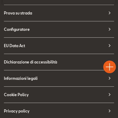
Contatti
Prova su strada
Configuratore
Configuratore
EU Data Act
Test
Chiama
Informaz
WhatsA
Dichiarazione di accessibilità
Drive
Informazioni legali
Cookie Policy
Privacy policy