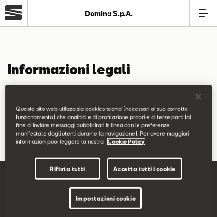
Domina S.p.A.
Azienda
Informazioni legali
Modelli
Domina S.p.A.
Offerte
Via Pirani, 2 - 60131 Ancona (AN)
Questo sito web utilizza sia cookies tecnici (necessari al suo corretto
P.IVA: 01525860423
funzionamento) che analitici e di profilazione propri e di terze parti (al
fine di inviare messaggi pubblicitari in linea con le preferenze
Service
manifestate dagli utenti durante la navigazione). Per avere maggiori
informazioni puoi leggere la nostra
Cookie Policy
Business
Rifiuta tutti
Accetta tutti i cookie
SEAT Usato Certificato
Impostazioni cookie
SEAT Italia