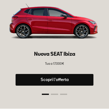
Nuova SEAT Ibiza
Tua a 17.000€
Tu
– 
Scopri l'offerta