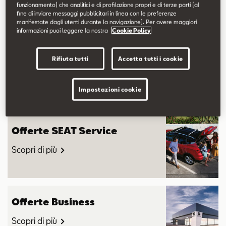
funzionamento) che analitici e di profilazione propri e di terze parti (al
fine di inviare messaggi pubblicitari in linea con le preferenze
manifestate dagli utenti durante la navigazione). Per avere maggiori
informazioni puoi leggere la nostra
Cookie Policy
Offerte SEAT
Rifiuta tutti
Accetta tutti i cookie
Scopri di più
Impostazioni cookie
Offerte SEAT Service
Scopri di più
Offerte Business
Scopri di più