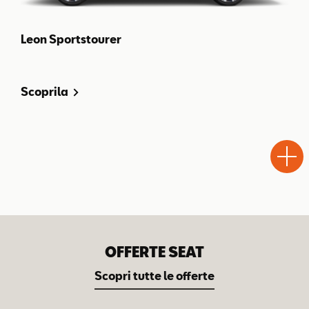
Leon Sportstourer
Scoprila
Test
Chiama
Informaz
WhatsA
Drive
OFFERTE SEAT
Scopri tutte le offerte