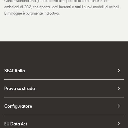
Concessionaria una guida relativa al risparmio di carburante e alle
emissioni di CO2, che riporta i dati inerenti a tutti i nuovi modelli di veicoli.
L’immagine è puramente indicativa.
SEAT Italia
Prova su strada
Configuratore
EU Data Act