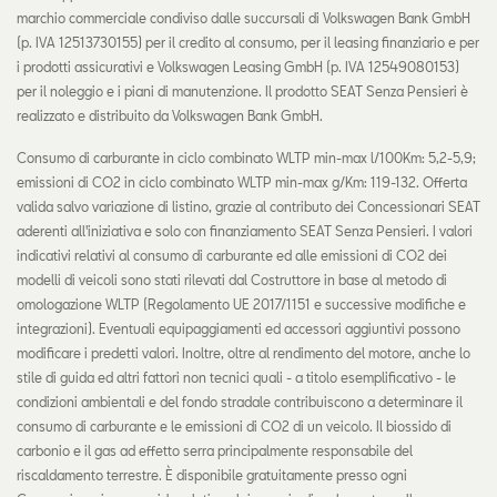
marchio commerciale condiviso dalle succursali di Volkswagen Bank GmbH
(p. IVA 12513730155) per il credito al consumo, per il leasing finanziario e per
i prodotti assicurativi e Volkswagen Leasing GmbH (p. IVA 12549080153)
per il noleggio e i piani di manutenzione. Il prodotto SEAT Senza Pensieri è
realizzato e distribuito da Volkswagen Bank GmbH.
Consumo di carburante in ciclo combinato WLTP min-max l/100Km: 5,2-5,9;
emissioni di CO2 in ciclo combinato WLTP min-max g/Km: 119-132. Offerta
valida salvo variazione di listino, grazie al contributo dei Concessionari SEAT
aderenti all'iniziativa e solo con finanziamento SEAT Senza Pensieri. I valori
indicativi relativi al consumo di carburante ed alle emissioni di CO2 dei
modelli di veicoli sono stati rilevati dal Costruttore in base al metodo di
omologazione WLTP (Regolamento UE 2017/1151 e successive modifiche e
integrazioni). Eventuali equipaggiamenti ed accessori aggiuntivi possono
modificare i predetti valori. Inoltre, oltre al rendimento del motore, anche lo
stile di guida ed altri fattori non tecnici quali - a titolo esemplificativo - le
condizioni ambientali e del fondo stradale contribuiscono a determinare il
consumo di carburante e le emissioni di CO2 di un veicolo. Il biossido di
carbonio e il gas ad effetto serra principalmente responsabile del
riscaldamento terrestre. È disponibile gratuitamente presso ogni