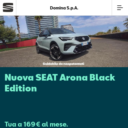
Domina S.p.A.
Azienda
Modelli
Offerte
Nuova SEAT Arona Black
Service
Edition
Business
SEAT Usato Certificato
Tua a 169€ al mese.