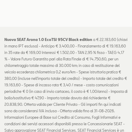
Nuova SEAT Arona 1.0 EcoTSI 95CV Black edition
a € 22.183,60 (chiavi
in mano IPT esclusa) - Anticipo € 3.400,00 - Finanziamento di € 19.163,60
in 35 rate da € 169,00 Interessi € 1.502,00 - TAN 2,95 % fisso - TAEG 4,17
% - Valore Futuro Garantito pari alla Rata Finale di € 14.750,60, per un
chilometraggio totale massimo di 30.000 km; in caso di restituzione del
veicolo eccedenza chilometrica 0,2 euro/km - Spese istruttoria pratica €
380,00 (incluse nell'importo totale del credito) - Importo totale del credito €
19.163,60 - Spese di incasso rata € 3,40 / mese - costo comunicazioni
periodiche € 0 (in caso di invio cartaceo, il costo è € 1,00/anno) - Imposta di
bollo/sostitutiva € 47,90 - Importo totale dovuto dal richiedente €
20.838,90. Offerta valida per Cliente Privato - Gli importi fin qui indicati
sono da considerarsi IVA inclusa - Offerta valida fino al 31-08-2026.
Informazioni Europee di Base sul Credito al Consumo, Fogli Informativi e
condizioni dei servizi accessori disponibili presso le Concessionarie SEAT -
Salvo approvazione SEAT Financial Services. SEAT Financial Services è un