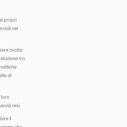
ei propri
rciali nel
ssere svolta
relazione tra
nalitiche
lte di
 loro
rvizi resi.
ire il
formato che