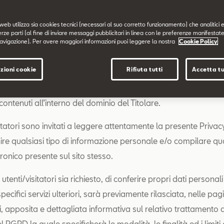
 indicato è di titolarità di Volkswagen Group Italia S.p.A. (soc
web utilizza sia cookies tecnici (necessari al suo corretto funzionamento) che analitici e
erze parti (al fine di inviare messaggi pubblicitari in linea con le preferenze manifestate
à di direzione e coordinamento di Volkswagen AG).
avigazione). Per avere maggiori informazioni puoi leggere la nostra
Cookie Policy
 è resa da Volkswagen Group Italia S.p.A. in qualità di Titolar
zioni cookie
Rifiuta tutti
Accetta tu
 esclusivamente per il sito sopra menzionato e non anche per a
ine/spazi di titolarità di Terzi eventualmente consultati dall’ut
 contenuti all’interno del dominio del Titolare.
sitatori sono invitati a leggere attentamente la presente Privac
nire qualsiasi tipo di informazione personale e/o compilare q
ronico presente sul sito stesso.
utenti/visitatori sia richiesto, di conferire propri dati personali 
ecifici servizi ulteriori, sarà previamente rilasciata, nelle pagi
zi, apposita e dettagliata informativa sul relativo trattamento a
del RGPD la quale specificherà le modalità, le finalità ed i limiti 