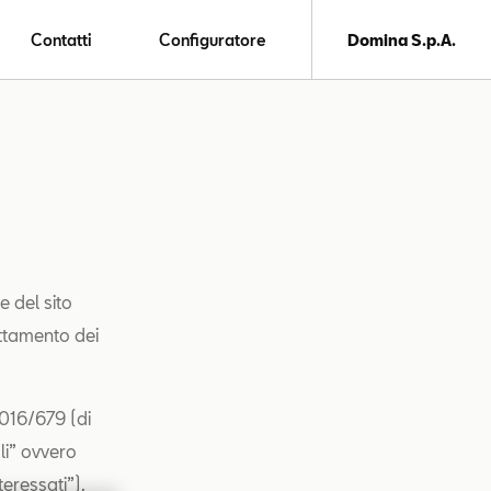
Contatti
Configuratore
Domina S.p.A.
e del sito
attamento dei
2016/679 (di
li” ovvero
teressati”).