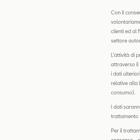
Con il consen
volontariamen
clienti ed al
settore autom
L’attività di
attraverso il
i dati ulteri
relative alla
consumo).
I dati sarann
trattamento s
Per il tratta
consenso - sp