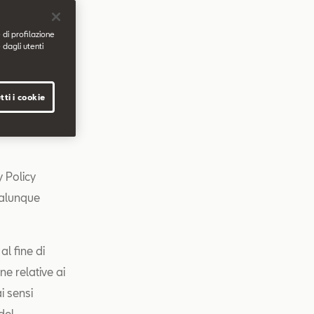
ietà soggetta
 di profilazione
 dagli utenti
e del
tti i cookie
ltri siti web
ente tramite
y Policy
ualunque
al fine di
ne relative ai
i sensi
del