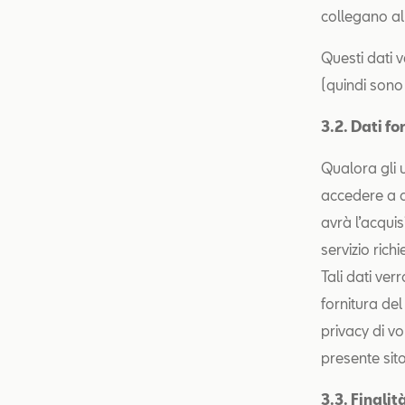
collegano al 
Questi dati v
(quindi sono 
3
.
2. Dati fo
Qualora gli u
accedere a de
avrà l’acquisi
servizio rich
Tali dati ver
fornitura del
privacy di vol
presente sit
3.3. Finalit