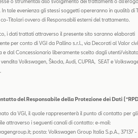
esse o strumentali allo svolgimento dei trattamenti o all’erog
i. In tale evenienza gli stessi soggetti opereranno in qualità di T
co-Titolari ovvero di Responsabili esterni del trattamento.
co, i dati trattati attraverso il presente sito saranno elaborati
nte per conto di VGI da Pallino s.r.l., via Decorati al Valor civi
 e dal Concessionario liberamente scelto dagli utenti/visitato
i vendita Volkswagen, Škoda, Audi, CUPRA, SEAT e Volkswage
.
contatto del Responsabile della Protezione dei Dati (“RP
ato da VGI, il quale rappresenterà il punto di contatto per gli 
le attraverso i seguenti canali di contatto: e-mail:
engroup.it; posta: Volkswagen Group Italia S.p.A., 37137 -