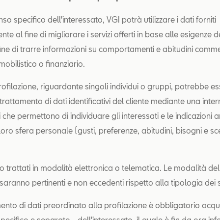
so specifico dell'interessato, VGI potrà utilizzare i dati forniti
te al fine di migliorare i servizi offerti in base alle esigenze d
 fine di trarre informazioni su comportamenti e abitudini comme
obilistico o finanziario.
 profilazione, riguardante singoli individui o gruppi, potrebbe e
 trattamento di dati identificativi del cliente mediante una inter
ori che permettono di individuare gli interessati e le indicazioni a
 loro sfera personale (gusti, preferenze, abitudini, bisogni e sce
o trattati in modalità elettronica o telematica. Le modalità del
aranno pertinenti e non eccedenti rispetto alla tipologia dei se
mento di dati preordinato alla profilazione è obbligatorio acquis
ecifico e separato - dell'interessato, il quale è fin da ora in