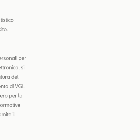
tistico
ito.
personali per
ttronica, si
nitura del
onto di VGI.
vero per la
nformative
amite il