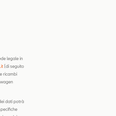
ede legale in
it
(di seguito
 e ricambi
kswagen
dei dati potrà
specifiche