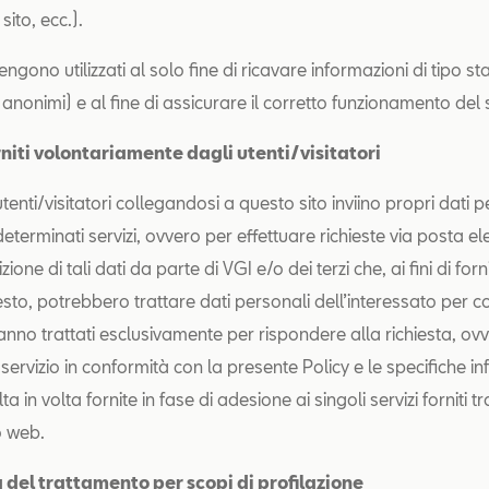
sito, ecc.).
engono utilizzati al solo fine di ricavare informazioni di tipo sta
anonimi) e al fine di assicurare il corretto funzionamento del s
rniti volontariamente dagli utenti/visitatori
tenti/visitatori collegandosi a questo sito inviino propri dati 
terminati servizi, ovvero per effettuare richieste via posta ele
zione di tali dati da parte di VGI e/o dei terzi che, ai fini di for
iesto, potrebbero trattare dati personali dell’interessato per c
ranno trattati esclusivamente per rispondere alla richiesta, ov
 servizio in conformità con la presente Policy e le specifiche i
ta in volta fornite in fase di adesione ai singoli servizi forniti tr
o web.
à del trattamento per scopi di profilazione