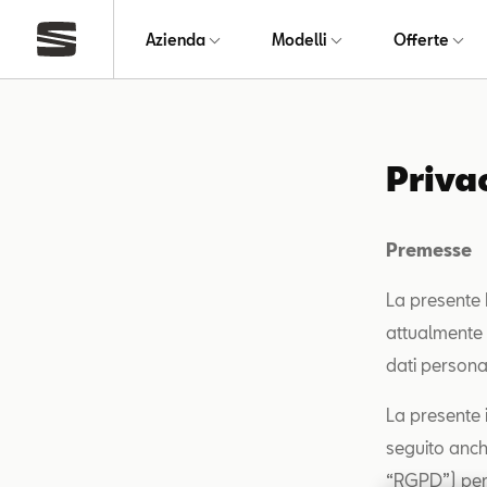
Azienda
Modelli
Offerte
Priva
Premesse
La presente P
attualmente r
dati personal
La presente 
seguito anch
“RGPD”) per i