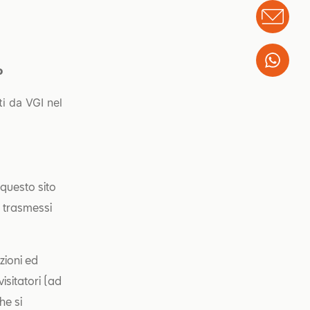
Info
Wha
o
ti da VGI nel
 questo sito
i trasmessi
zioni ed
visitatori (ad
he si