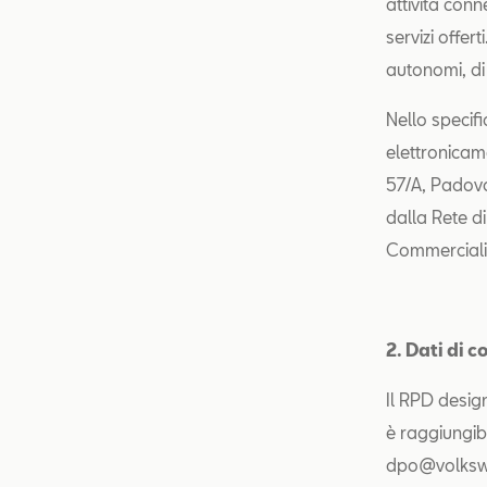
attività conn
servizi offert
autonomi, di 
Nello specifi
elettronicame
57/A, Padova
dalla Rete d
Commerciali
2. Dati di 
Il RPD design
è raggiungibi
dpo@volkswag