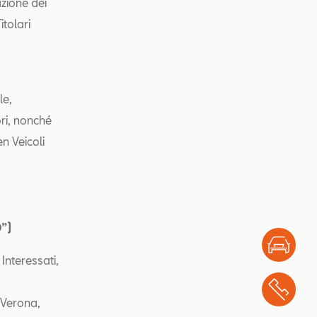
azione dei
itolari
le,
ri, nonché
n Veicoli
D”)
Test
Interessati,
Chi
 Verona,