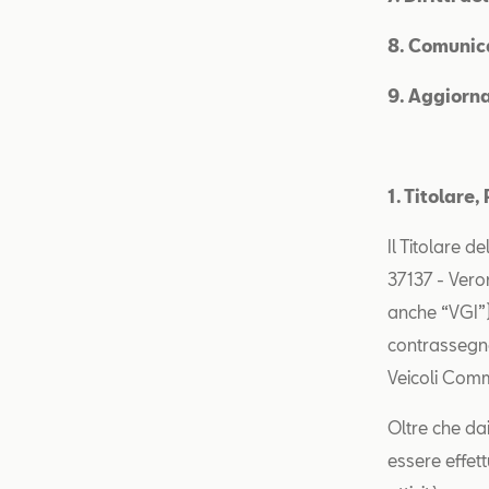
8. Comunica
9. Aggiorna
1. Titolare
Il Titolare d
37137 - Vero
anche “VGI”),
contrassegn
Veicoli Comm
Oltre che dai
essere effett