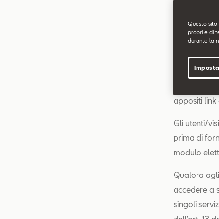
Il sito sopra
Questo sito 
propri e di t
alla attivit
durante la n
L’informativa
Imposta
trattamento,
o sezioni/pag
appositi link
Gli utenti/vi
prima di for
modulo elett
Qualora agli 
accedere a sp
singoli servi
dell’art. 13 