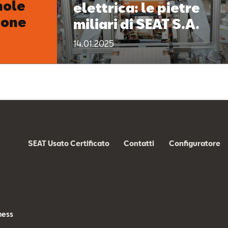
nole
elettrica: le pietre
ione
miliari di SEAT S.A.
14.01.2025
SEAT Usato Certificato
Contatti
Configuratore
s
ness