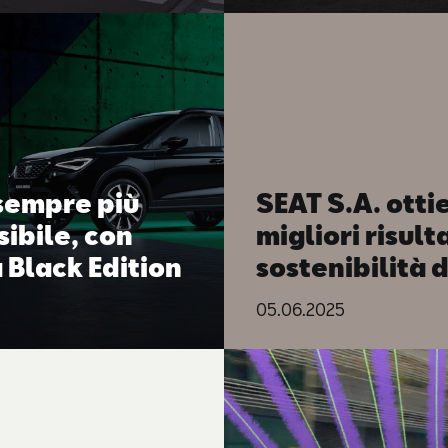
sempre più
SEAT S.A. ottie
ibile, con
migliori risulta
 Black Edition
sostenibilità 
 euro al mese
sua storia
05.06.2025