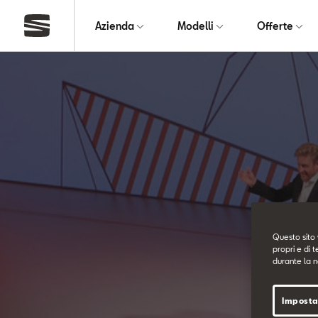
Azienda
Modelli
Offerte
Questo sito 
propri e di t
durante la n
Imposta