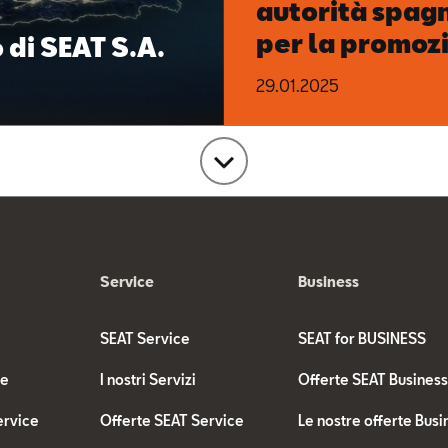
autorità spag
per la promoz
 di SEAT S.A.
della mobilità
29.01.2025
carica
news
Service
Business
SEAT Service
SEAT for BUSINESS
te
I nostri Servizi
Offerte SEAT Busines
ervice
Offerte SEAT Service
Le nostre offerte Busi