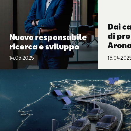
Dai ca
di pr
Nuovo responsabile
Arona
ricerca e sviluppo
compo
14.05.2025
16.04.202