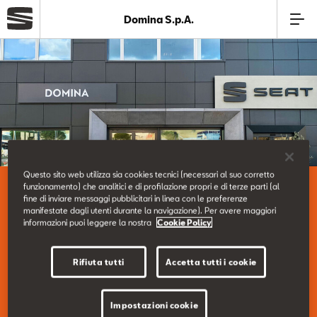
Domina S.p.A.
Azienda
Modelli
Offerte
Questo sito web utilizza sia cookies tecnici (necessari al suo corretto
La nostra azienda.
funzionamento) che analitici e di profilazione propri e di terze parti (al
Service
fine di inviare messaggi pubblicitari in linea con le preferenze
Domina S.p.A.
manifestate dagli utenti durante la navigazione). Per avere maggiori
informazioni puoi leggere la nostra
Cookie Policy
Business
Rifiuta tutti
Accetta tutti i cookie
Vieni a trovarci nella nostra sede in Via Maccari, 4
SEAT Usato Certificato
ANCONA
Impostazioni cookie