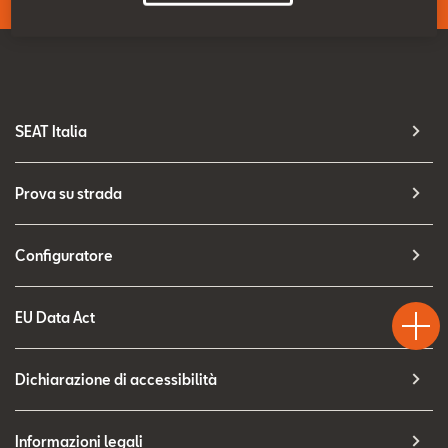
Contatti
Configuratore
SEAT Italia
Prova su strada
Configuratore
Test
Chiama
Informaz
WhatsA
Drive
EU Data Act
Dichiarazione di accessibilità
Informazioni legali