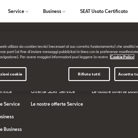
Service
Business
SEAT Usato Certificato
web utilizza sia cookies tecnici (necessari al suo corretto funzionamento) che analitici e
Service
Business
erze parti (al fine di inviare messaggi pubblicitari in linea con le preferenze manifestate
avigazione). Per avere maggiori informazioni puoi leggere la nostra
Cookie Policy
SEAT Service
SEAT for BUSINESS
zioni cookie
Rifiuta tutti
Accetta tu
te
I nostri Servizi
Offerte SEAT Busines
ervice
Offerte SEAT Service
Le nostre offerte Busi
te Service
Le nostre offerte Service
usiness
te Business