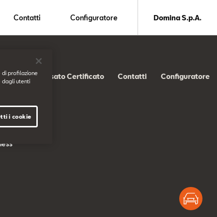
Contatti
Configuratore
Domina S.p.A.
 di profilazione
SEAT Usato Certificato
Contatti
Configuratore
 dagli utenti
tti i cookie
s
ness
Test