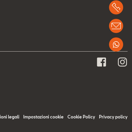
Chi
Info
Wha
oni legali
Impostazioni cookie
Cookie Policy
Privacy policy