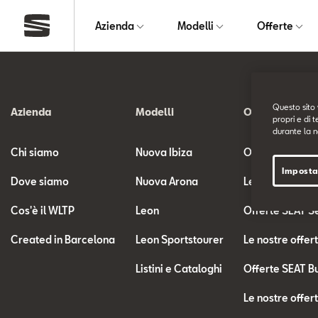
Azienda
Modelli
Offerte
Questo sito 
Azienda
Modelli
Offerte
propri e di t
durante la n
Chi siamo
Nuova Ibiza
Offerte SEAT
Imposta
Dove siamo
Nuova Arona
Le nostre offer
Cos'è il WLTP
Leon
Offerte SEAT S
Created in Barcelona
Leon Sportstourer
Le nostre offer
Listini e Cataloghi
Offerte SEAT B
Le nostre offer