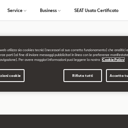
Service
Business
SEAT Usato Certificato
a non trovata
web utilizza sia cookies tecnici (necessari al suo corretto funzionamento) che analitici e
erze parti (al fine di inviare messaggi pubblicitari in linea con le preferenze manifestate
avigazione). Per avere maggiori informazioni puoi leggere la nostra
Cookie Policy
chiesta non è stata trovata.
zioni cookie
Rifiuta tutti
Accetta tu
are a esplorare il sito usando il menù di navigazione qui sopra