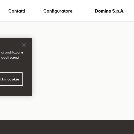
Contatti
Configuratore
Domina S.p.A.
 di profilazione
 dagli utenti
tti i cookie
.