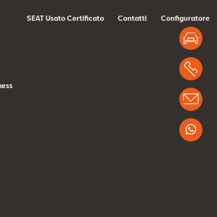
SEAT Usato Certificato
Contatti
Configuratore
Test
s
Chi
ness
Info
Wha