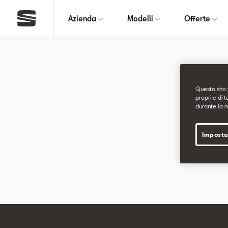
Azienda
Modelli
Offerte
Pagin
Questo sito 
propri e di t
durante la n
La pagina ri
Imposta
Puoi continu