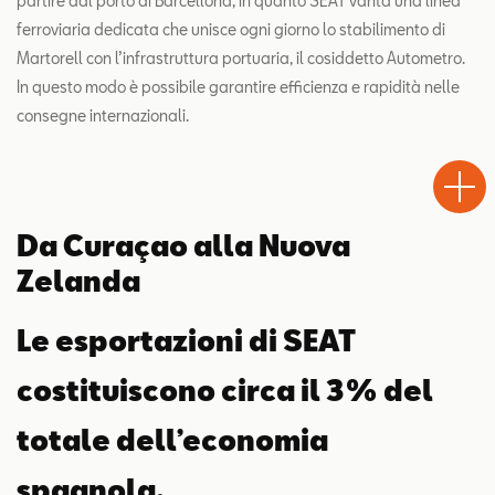
partire dal porto di Barcellona, in quanto SEAT vanta una linea
ferroviaria dedicata che unisce ogni giorno lo stabilimento di
Martorell con l’infrastruttura portuaria, il cosiddetto Autometro.
In questo modo è possibile garantire efficienza e rapidità nelle
consegne internazionali.
Test
Chiama
Informaz
WhatsA
Drive
Da Curaçao alla Nuova
Zelanda
Le esportazioni di SEAT
costituiscono circa il 3% del
totale dell’economia
spagnola.