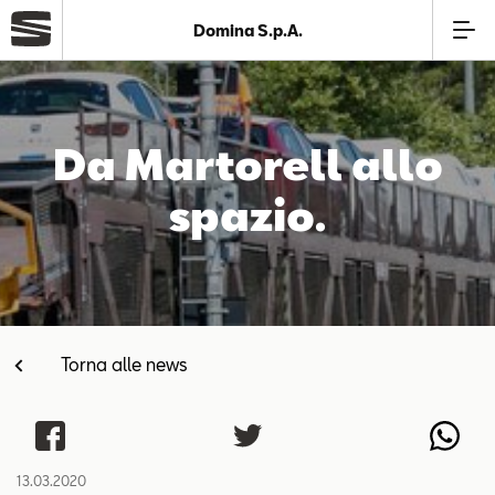
Domina S.p.A.
Azienda
Da Martorell allo
Modelli
spazio.
Offerte
Service
Torna alle news
Business
SEAT Usato Certificato
13.03.2020