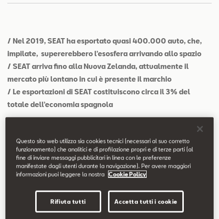
Contatti
Configuratore
/ Nel 2019, SEAT ha esportato quasi 400.000 auto, che,
impilate, supererebbero l’esosfera arrivando allo spazio
/ SEAT arriva fino alla Nuova Zelanda, attualmente il
mercato più lontano in cui è presente il marchio
/ Le esportazioni di SEAT costituiscono circa il 3% del
totale dell’economia spagnola
Verona.
Le 397.835 auto esportate da SEAT nel 2019 dal suo
stabilimento di Martorell, se virtualmente impilate, sarebbero
Questo sito web utilizza sia cookies tecnici (necessari al suo corretto
funzionamento) che analitici e di profilazione propri e di terze parti (al
sufficienti per superare l’esosfera e arrivare allo spazio esterno.
fine di inviare messaggi pubblicitari in linea con le preferenze
Un tragitto che si riassume in 5 curiosità.
manifestate dagli utenti durante la navigazione). Per avere maggiori
informazioni puoi leggere la nostra
Cookie Policy
Rifiuta tutti
Accetta tutti i cookie