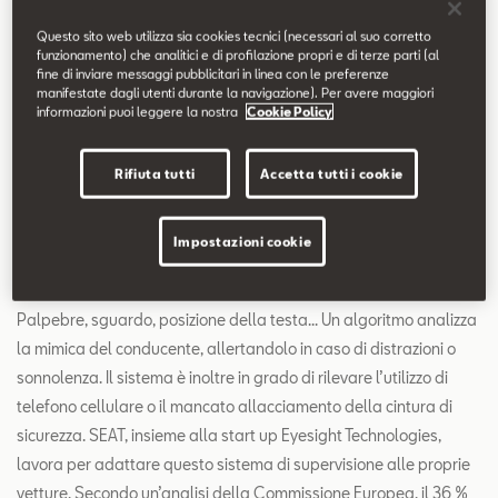
vista tecnologico.
“Se vogliamo garantirci un ruolo da
Questo sito web utilizza sia cookies tecnici (necessari al suo corretto
protagonisti nel futuro, dobbiamo essere presenti negli
funzionamento) che analitici e di profilazione propri e di terze parti (al
ecosistemi più innovativi”
, condivide Stefan Ilijevic,
fine di inviare messaggi pubblicitari in linea con le preferenze
manifestate dagli utenti durante la navigazione). Per avere maggiori
Responsabile Innovazione di prodotto di SEAT.
informazioni puoi leggere la nostra
Cookie Policy
Rifiuta tutti
Accetta tutti i cookie
Intelligenza artificiale al
Impostazioni cookie
servizio di una guida più sicura
Palpebre, sguardo, posizione della testa... Un algoritmo analizza
la mimica del conducente, allertandolo in caso di distrazioni o
sonnolenza. Il sistema è inoltre in grado di rilevare l’utilizzo di
telefono cellulare o il mancato allacciamento della cintura di
sicurezza. SEAT, insieme alla start up Eyesight Technologies,
lavora per adattare questo sistema di supervisione alle proprie
vetture. Secondo un’analisi della Commissione Europea, il 36 %