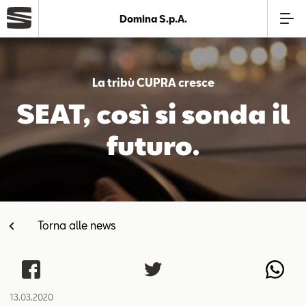
Domina S.p.A.
Azienda
La tribù CUPRA cresce
Modelli
SEAT, così si sonda il
futuro.
Offerte
Service
Torna alle news
Business
SEAT Usato Certificato
13.03.2020