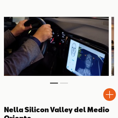
Test
Chiama
Informaz
WhatsA
Drive
Nella Silicon Valley del Medio