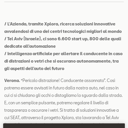
Contatti
Configuratore
/ L’Azienda, tramite Xplora, ricerca soluzioni innovative
avvalendosi di uno dei centri tecnologici migliori al mondo
/ Tel Aviv (Israele), ci sono 6.600 start up, 800 delle quali
dedicate all’automazione
/ Intelligenza artificiale per allertare il conducente in caso
di distrazioni o vetri che si oscurano autonomamente, tra
gli aspetti dell’auto del futuro
Verona.
“Pericolo distrazione! Conducente assonnato”. Così
potremo essere avvisati in futuro dalla nostra auto, nel caso in
cui ci si chiudano gli occhi o distogliamo lo sguardo dalla strada.
E, con un semplice pulsante, potremo regolare il livello di
trasparenza o oscurare i vetri. Si tratta di soluzioni innovative a
cui SEAT, attraverso il progetto Xplora, sta lavorando a Tel Aviv
(Israele), uno dei luoghi più avveniristici del mondo dal punto di